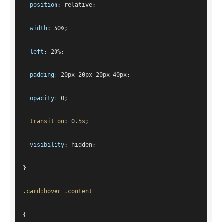
position
: relative;
width
: 
50%
;
left
: 
20%
;
padding
: 
20px
20px
20px
40px
;
opacity
: 
0
;
transition
: 
0
.5s
;
visibility
: hidden;
}
.card
:hover
.content
{