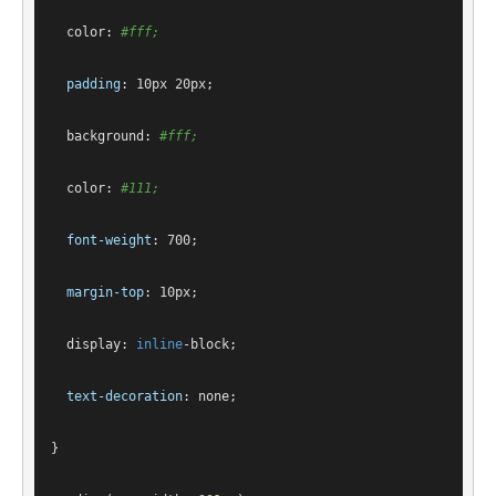
color
: 
#fff
;
padding
: 
10px
20px
;
background
: 
#fff
;
color
: 
#111
;
font-weight
: 
700
;
margin-top
: 
10px
;
display
: 
inline
-block;
text-decoration
: none;
}