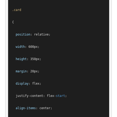
.card
{
position
: relative;
width
: 
600px
;
height
: 
350px
;
margin
: 
20px
;
display
: flex;
justify-content
: flex-
start
;
align-items
: center;