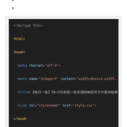
<!doctype html>
<
html
>
<
head
>
<
meta
charset
=
"utf-8"
>
<
meta
name
=
"viewport"
content
=
"width=device-width, init
<
title
>
【每日一练】56—CSS实现一款实用的响应式卡片悬停效果
</
ti
<
link
rel
=
"stylesheet"
href
=
"style.css"
>
</
head
>