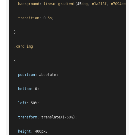
background
: 
linear-gradient
(45
deg
, 
#1a2f3f
, 
#7094ce
);
transition
: 
0
.5s
;
}
.card
img
{
position
: absolute;
bottom
: 
0
;
left
: 
50%
;
transform
: 
translateX
(-50%);
height
: 
400px
;