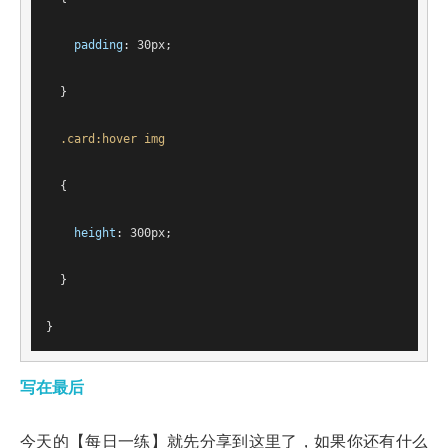
padding
: 
30px
;
  }
.card
:hover
img
  {
height
: 
300px
;
  }
}
写在最后
今天的【每日一练】就先分享到这里了，如果你还有什么