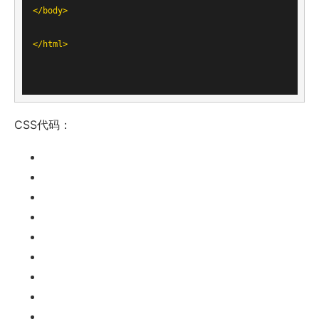
</
body
>
</
html
>
CSS代码：