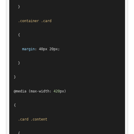
  }
.container
.card
  {
margin
: 
40px
20px
;
  }
}
@
media
 (max-width: 
420
px
)
{
.card
.content
  {