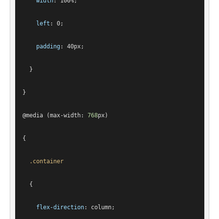
width
: 
100%
;
left
: 
0
;
padding
: 
40px
;
  }
}
@
media
 (max-width: 
768
px
)
{
.container
  {
flex-direction
: column;