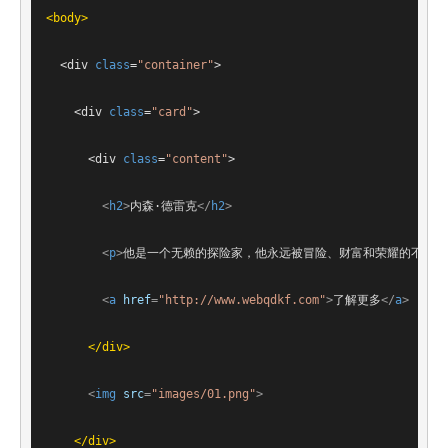
<
body
>
<
div
class
=
"container"
>
<
div
class
=
"card"
>
<
div
class
=
"content"
>
<
h2
>
内森·德雷克
</
h2
>
<
p
>
他是一个无赖的探险家，他永远被冒险、财富和荣耀的不可抗
<
a
href
=
"http://www.webqdkf.com"
>
了解更多
</
a
>
</
div
>
<
img
src
=
"images/01.png"
>
</
div
>