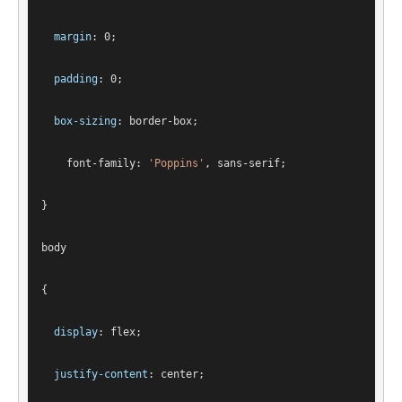
margin
: 
0
;
padding
: 
0
;
box-sizing
: border-box;
font-family
: 
'Poppins'
, sans-serif;
}
body
{
display
: flex;
justify-content
: center;