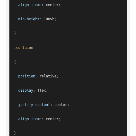
align-items
: center;
min-height
: 
100vh
;
}
.container
{
position
: relative;
display
: flex;
justify-content
: center;
align-items
: center;
}