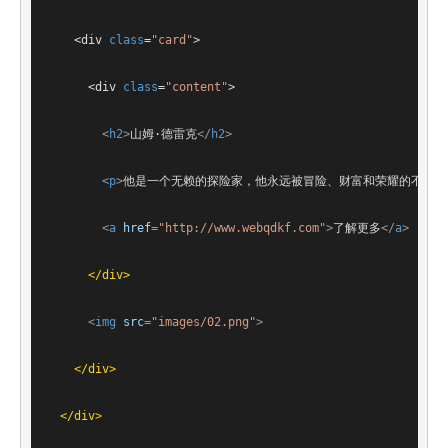
<
div
class
=
"card"
>
<
div
class
=
"content"
>
<
h2
>
山姆·德雷克
</
h2
>
<
p
>
他是一个无赖的探险家，他永远被冒险、财富和荣耀的不可抗
<
a
href
=
"http://www.webqdkf.com"
>
了解更多
</
a
>
</
div
>
<
img
src
=
"images/02.png"
>
</
div
>
</
div
>