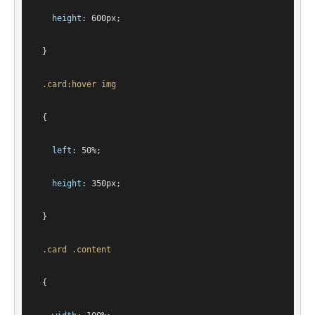
height
: 
600px
;
  }
.card
:hover
img
  {
left
: 
50%
;
height
: 
350px
;
  }
.card
.content
  {