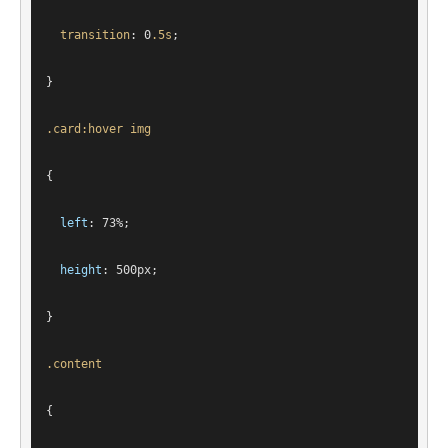
transition
: 
0
.5s
;
}
.card
:hover
img
{
left
: 
73%
;
height
: 
500px
;
}
.content
{