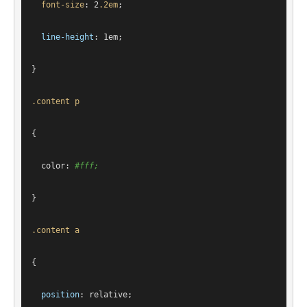
font-size
: 
2
.2em
;
line-height
: 
1em
;
}
.content
p
{
color
: 
#fff
;
}
.content
a
{
position
: relative;