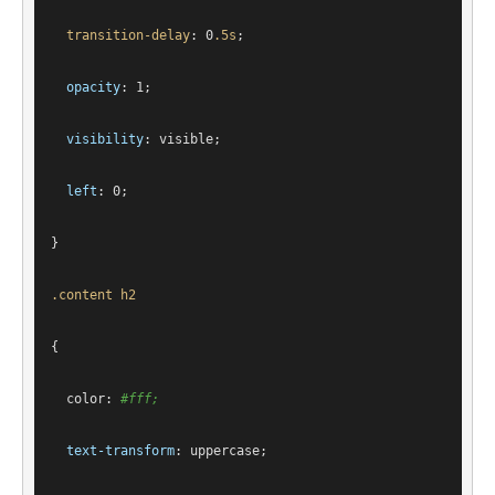
transition-delay
: 
0
.5s
;
opacity
: 
1
;
visibility
: visible;
left
: 
0
;
}
.content
h2
{
color
: 
#fff
;
text-transform
: uppercase;