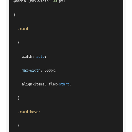
@
media
 (max-width: 
991
px
)
{
.card
  {
width
: 
auto
;
max-width
: 
600px
;
align-items
: flex-
start
;
  }
.card
:hover
  {