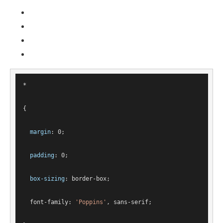
*
{
margin
: 
0
;
padding
: 
0
;
box-sizing
: border-box;
font-family
: 
'Poppins'
, sans-serif;