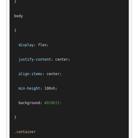
}
body
{
display
: flex;
justify-content
: center;
align-items
: center;
min-height
: 
100vh
;
background
: 
#010615
;
}
.container