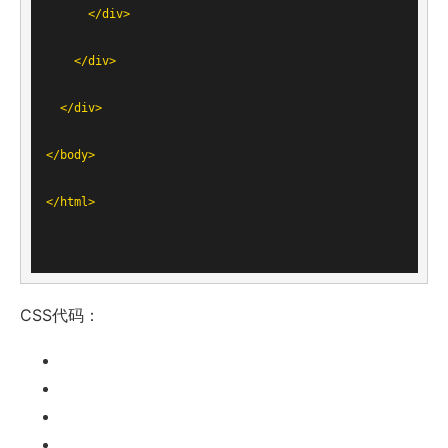
</
div
>
</
div
>
</
div
>
</
body
>
</
html
>
CSS代码：