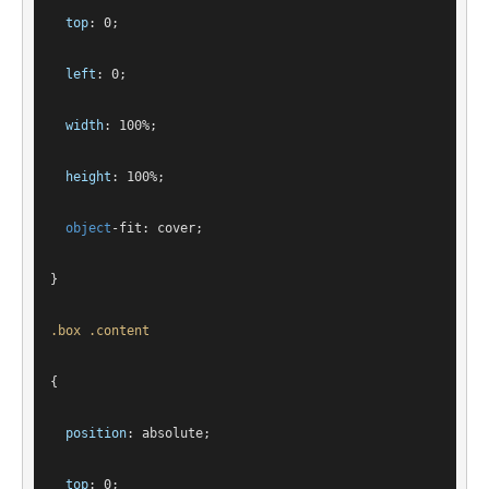
top
: 
0
;
left
: 
0
;
width
: 
100%
;
height
: 
100%
;
object
-fit
: cover;
}
.box
.content
{
position
: absolute;
top
: 
0
;