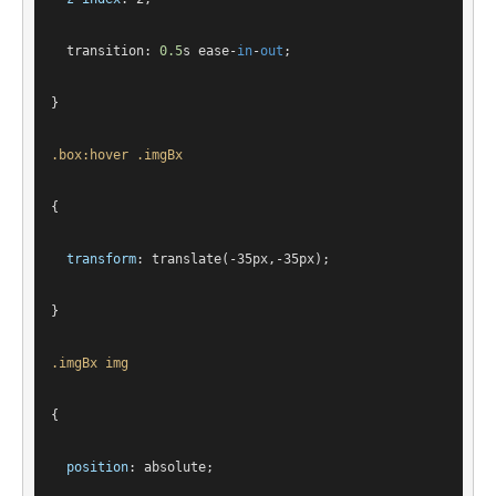
transition
: 
0.5
s
 ease-
in
-
out
;
}
.box
:hover
.imgBx
{
transform
: 
translate
(-35px,-35px);
}
.imgBx
img
{
position
: absolute;