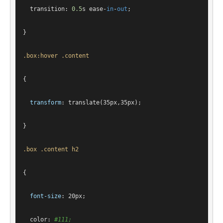
transition
: 
0.5
s
 ease-
in
-
out
;
}
.box
:hover
.content
{
transform
: 
translate
(35px,35px);
}
.box
.content
h2
{
font-size
: 
20px
;
color
: 
#111
;