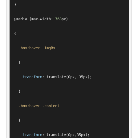
}
@
media
 (max-width: 
768
px
)
{
.box
:hover
.imgBx
  {
transform
: 
translate
(0px,-35px);
  }
.box
:hover
.content
  {
transform
: 
translate
(0px,35px);