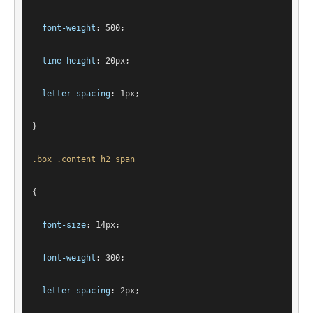
font-weight
: 
500
;
line-height
: 
20px
;
letter-spacing
: 
1px
;
}
.box
.content
h2
span
{
font-size
: 
14px
;
font-weight
: 
300
;
letter-spacing
: 
2px
;