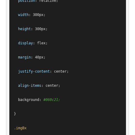
position
: relative;
width
: 
300px
;
height
: 
300px
;
display
: flex;
margin
: 
40px
;
justify-content
: center;
align-items
: center;
background
: 
#060c21
;
}
.imgBx