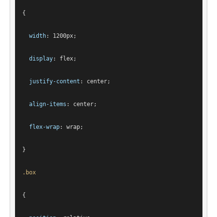
{
width
: 
1200px
;
display
: flex;
justify-content
: center;
align-items
: center;
flex-wrap
: wrap;
}
.box
{