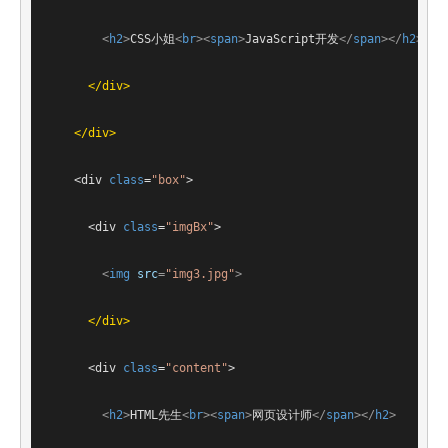
<
h2
>
CSS小姐
<
br
>
<
span
>
JavaScript开发
</
span
>
</
h2
>
</
div
>
</
div
>
<
div
class
=
"box"
>
<
div
class
=
"imgBx"
>
<
img
src
=
"img3.jpg"
>
</
div
>
<
div
class
=
"content"
>
<
h2
>
HTML先生
<
br
>
<
span
>
网页设计师
</
span
>
</
h2
>