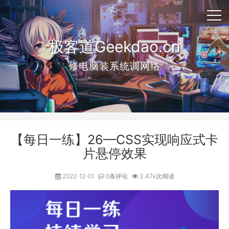
极客道Geekdao.cn
修电脑装系统调网络
【每日一练】26—CSS实现响应式卡
片悬停效果
2022-12-01
0条评论
3.47k次阅读