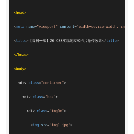
<
head
>
<
meta
name
=
"viewport"
content
=
"width=device-width, initia
<
title
>
【每日一练】26—CSS实现响应式卡片悬停效果
</
title
>
</
head
>
<
body
>
<
div
class
=
"container"
>
<
div
class
=
"box"
>
<
div
class
=
"imgBx"
>
<
img
src
=
"img1.jpg"
>