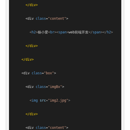
</
div
>
<
div
class
=
"content"
>
<
h2
>
杨小爱
<
br
>
<
span
>
web前端开发
</
span
>
</
h2
>
</
div
>
</
div
>
<
div
class
=
"box"
>
<
div
class
=
"imgBx"
>
<
img
src
=
"img2.jpg"
>
</
div
>
<
div
class
=
"content"
>