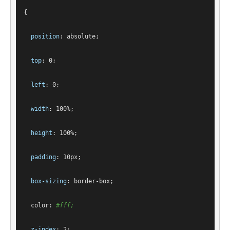
{
position
: absolute;
top
: 
0
;
left
: 
0
;
width
: 
100%
;
height
: 
100%
;
padding
: 
10px
;
box-sizing
: border-box;
color
: 
#fff
;
z-index
: 
2
;