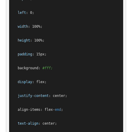
left
: 
0
;
width
: 
100%
;
height
: 
100%
;
padding
: 
15px
;
background
: 
#fff
;
display
: flex;
justify-content
: center;
align-items
: flex-
end
;
text-align
: center;