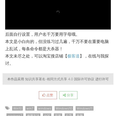
后面自行设置，用户名千万要用字母哦。
本文是小白向的，但没练习过几遍，千万不要在重要电脑
上乱试，每条命令都是大杀器！
本文未尽之处，可以淘宝搜店铺【
极客道
】，在线与我探
讨。
本作品采用
知识共享署名-相同方式共享 4.0 国际许可协议
进行许可
点赞
分享
Win10
win7
windows
Windows10
Windows11
windows7
使用方法
分区
安装
引导
电脑