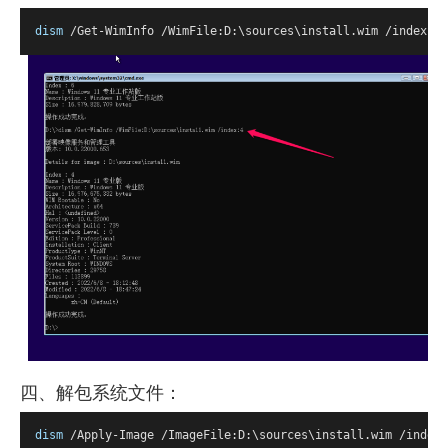
dism
 /Get-WimInfo /WimFile:D:\sources\install.wim /index:
4
四、解包系统文件：
dism
 /Apply-Image /ImageFile:D:\sources\install.wim /index: