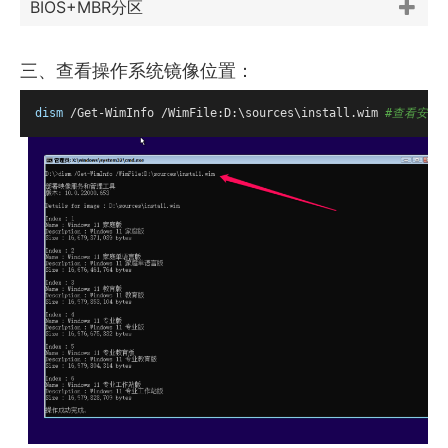
BIOS+MBR分区
三、查看操作系统镜像位置：
dism
 /Get-WimInfo /WimFile:D:\sources\install.wim 
#查看安装