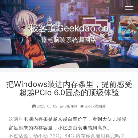
极客道Geekdao.cn
修电脑装系统调网络
把Windows装进内存条里，提前感受
超越PCIe 6.0固态的顶级体验
2023-05-02
0条评论
3.42k次阅读
这两年
电脑内存条是越来越白菜价了，看到大伙儿慢慢
富足起来的内存容量，小忆是由衷地感到高兴。
不过话说，动不动 32G、64G 内存你真能用得完吗？