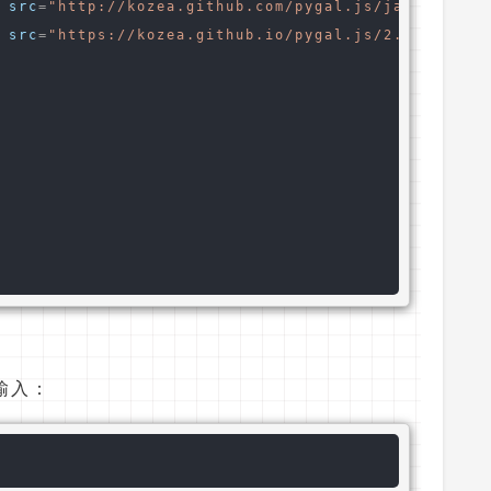
src
=
"http://kozea.github.com/pygal.js/javascript
src
=
"https://kozea.github.io/pygal.js/2.0.x/pyga
行输入：