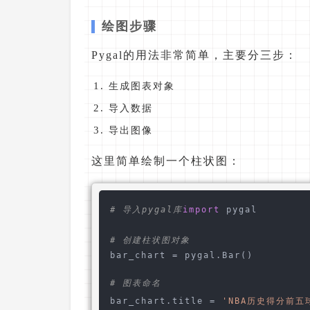
绘图步骤
Pygal的用法非常简单，主要分三步：
生成图表对象
导入数据
导出图像
这里简单绘制一个柱状图：
# 导入pygal库
import
 pygal  

# 创建柱状图对象
bar_chart = pygal.Bar() 

# 图表命名
bar_chart.title = 
'NBA历史得分前五