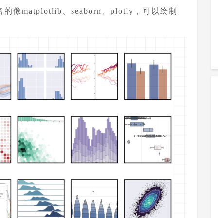
atplotlib、seaborn、plotly，可以绘制