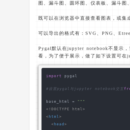
图、漏斗图、圆环图、仪表板、漏斗图
既可以在浏览器中直接查看图表，或集成
可以导出的格式有：SVG、PNG、Etree
Pygal默认在jupyter noteboo
看，为了便于展示，做了如下设置可在jupyt
import
 pygal

#设置pygal与jupyter notebook交互
fr
base_html = 
<!DOCTYPE html>
<
html
>
<
head
>