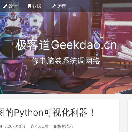
设计
数据
远程
极客道Geekdao.cn
修电脑装系统调网络
图的Python可视化利器！
3.26k次阅读
4人点赞
极客清风