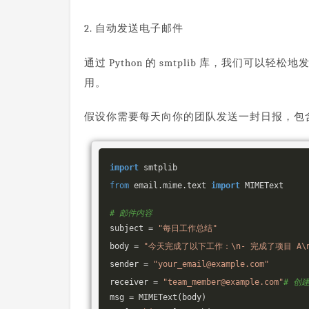
2. 自动发送电子邮件
通过 Python 的 smtplib 库，我们
用。
假设你需要每天向你的团队发送一封日报，包
import
from
 email.mime.text 
import
 MIMEText

# 邮件内容
subject = 
"每日工作总结"
body = 
"今天完成了以下工作：\n- 完成了项目 A\n
sender = 
"your_email@example.com"
receiver = 
"team_member@example.com"
# 创
msg = MIMEText(body)
