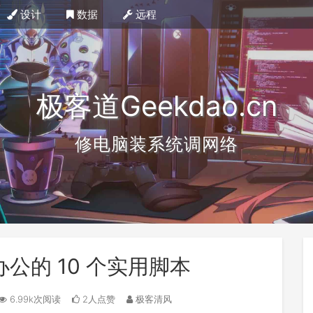
设计
数据
远程
极客道Geekdao.cn
修电脑装系统调网络
化办公的 10 个实用脚本
6.99k次阅读
2人点赞
极客清风