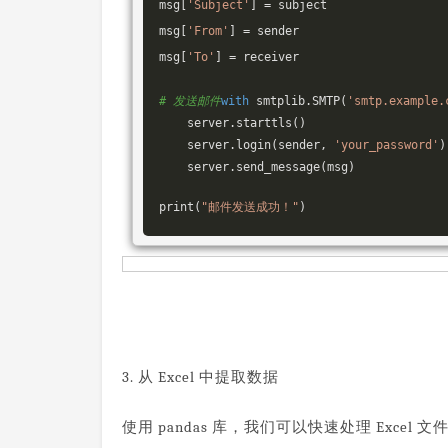
msg[
'Subject'
] = subject

msg[
'From'
] = sender

msg[
'To'
] = receiver

# 发送邮件
with
 smtplib.SMTP(
'smtp.example.
    server.starttls()

    server.login(sender, 
'your_password'
)

    server.send_message(msg)

print(
"邮件发送成功！"
)
3. 从 Excel 中提取数据
使用 pandas 库，我们可以快速处理 Exc