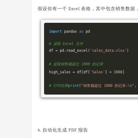
假设你有一个 Excel 表格，其中包含销售数据
import
 pandas 
as
 pd

# 读取 Excel 文件
df = pd.read_excel(
'sales_data.xlsx'
)

# 提取销售额超过 
1000
 的记录
high_sales = df[df[
'Sales'
] > 
1000
]

# 打印结果
print
(
"销售额超过 1000 的记录:\n"
4. 自动化生成 PDF 报告