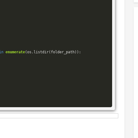
in
enumerate
(os.listdir(folder_path)
):
