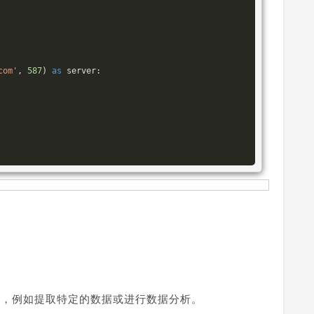
com'
, 
587
) 
as
 server:

el 文件，例如提取特定的数据或进行数据分析。