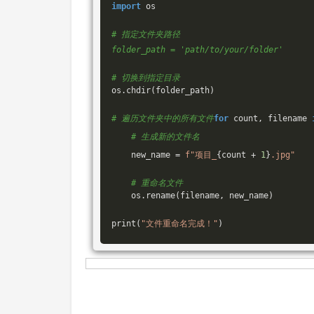
import
 os
# 指定文件夹路径
folder_path = 
'path/to/your/folder'
# 切换到指定目录
os.chdir(folder_path)

# 遍历文件夹中的所有文件
for
 count, 
filename 
# 生成新的文件名
    new_name 
= 
f
"项目_
{count + 
1
}
.jpg"
# 重命名文件
    os.rename(filename, new_name)

print(
"文件重命名完成！"
)