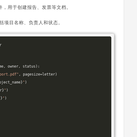
DF 文件，用于创建报告、发票等文档。
包括项目名称、负责人和状态。
me, owner, status)
:
port.pdf"
, pagesize=letter)

oject_name}
"
)

r}
"
)

s}
"
)
