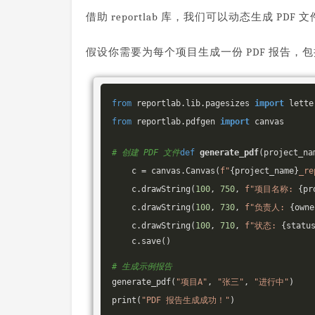
借助 reportlab 库，我们可以动态生成 P
假设你需要为每个项目生成一份 PDF 报告，
from
 reportlab.lib.pagesizes 
import
from
 reportlab.pdfgen 
import
 canvas

# 创建 PDF 文件
def
generate_pdf
(project_na
    c 
= canvas.Canvas(
f
"
{project_name}
_re
    c.drawString(
100
, 
750
, 
f
"项目名称: 
{pr
    c.drawString(
100
, 
730
, 
f
"负责人: 
{owne
    c.drawString(
100
, 
710
, 
f
"状态: 
{statu
    c.save()

# 生成示例报告
generate_pdf(
"项目A"
, 
"张三"
, 
"进行中"
)

print(
"PDF 报告生成成功！"
)