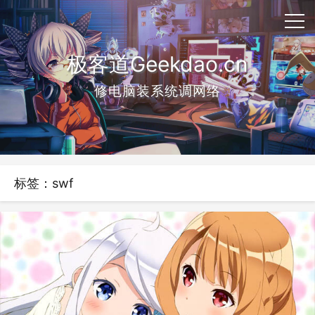
极客道Geekdao.cn
修电脑装系统调网络
标签：swf