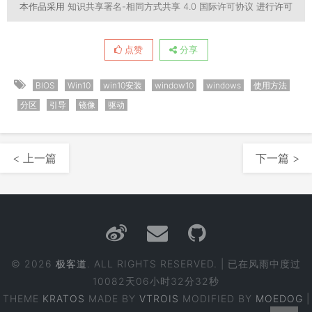
本作品采用
知识共享署名-相同方式共享 4.0 国际许可协议
进行许可
点赞
分享
BIOS
Win10
win10安装
window10
windows
使用方法
分区
引导
镜像
驱动
< 上一篇
下一篇 >
© 2026
极客道
. ALL RIGHTS RESERVED. | 已在风雨中度过
10082天06小时32分32秒
THEME
KRATOS
MADE BY
VTROIS
MODIFIED BY
MOEDOG
|