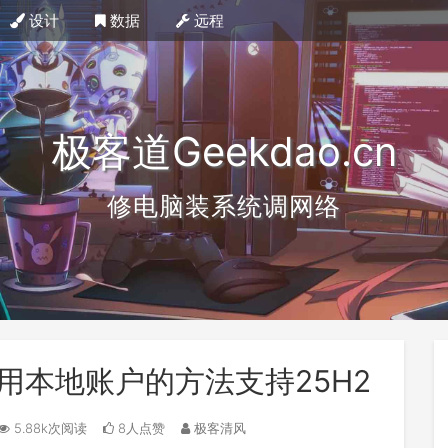
设计
数据
远程
极客道Geekdao.cn
修电脑装系统调网络
装使用本地账户的方法支持25H2
5.88k次阅读
8人点赞
极客清风